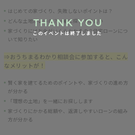
はじめての家づくり、失敗しないポイントは？
どんな土地がいいの？一緒に探してほしい
家づくりにはお金がいくらかかるの？住宅ローンにつ
このイベントは終了しました
いて知りたい
⇒おうちまるわかり相談会に参加すると、こん
なメリットが！
賢く家を建てるためのポイントや、家づくりの進め方
が分かる
「理想の土地」を一緒にお探しします
家づくりにかかる総額や、返済しやすいローンの組み
方が分かる