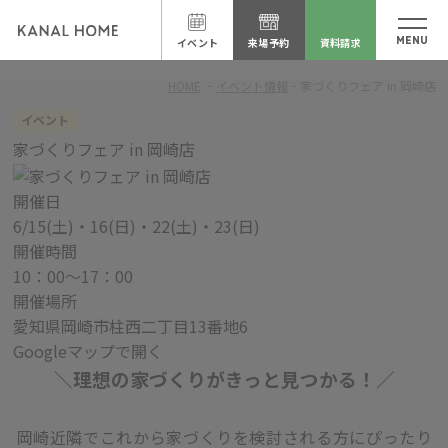
イベント
来場予約
資料請求
HOME
イベント情報
家づくりフェア in 岡崎店
イベント
家づくりフェア in 岡崎店
開催日
6/15(土)・16(日)・22(土)・23(日)
開催時間
10：00～17：00
開催場所
愛知県岡崎市柱西二丁目13番地6
Googleマップで開く
＼理想の家づくりがきっと見つかる！／
岡崎近隣でこれから家づくりを検討される方にぴったり