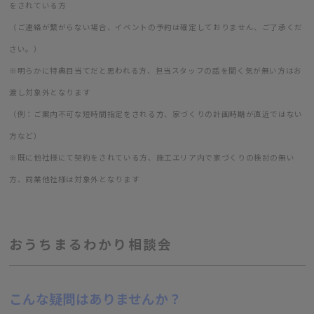
をされている方
（ご連絡が繋がらない場合、イベントの予約は確定しておりません、ご了承くだ
さい。）
※明らかに特典目当てだと思われる方、担当スタッフの話を聞く気が無い方はお
渡し対象外となります
（例：ご案内不可な短時間指定をされる方、家づくりの計画時期が直近ではない
方など）
※既に他社様にて契約をされている方、施工エリア内で家づくりの検討の無い
方、同業他社様は対象外となります
おうちまるわかり相談会
こんな疑問はありませんか？