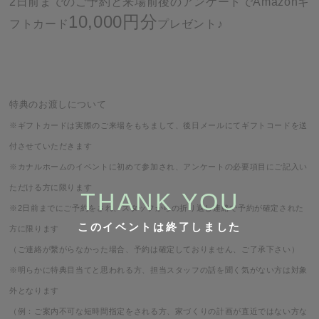
2日前までのご予約と来場前後のアンケートでAmazonギ
10,000円分
フトカード
プレゼント♪
特典のお渡しについて
※ギフトカードは実際のご来場をもちまして、後日メールにてギフトコードを送
付させていただきます
※カナルホームのイベントに初めて参加され、アンケートの必要項目にご記入い
ただける方に限ります
※2日前までにご予約をされ、スタッフからの折り返し連絡で予約が確定された
このイベントは終了しました
方に限ります
（ご連絡が繋がらなかった場合、予約は確定しておりません、ご了承下さい）
※明らかに特典目当てと思われる方、担当スタッフの話を聞く気がない方は対象
外となります
（例：ご案内不可な短時間指定をされる方、家づくりの計画が直近ではない方な