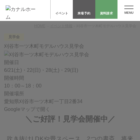
イベント
来場予約
資料請求
HOME
イベント情報
刈谷市一ツ木町モデルハウス見学会
見学会
刈谷市一ツ木町モデルハウス見学会
開催日
6/21(土)・22(日)・28(土)・29(日)
開催時間
10：00～18：00
開催場所
愛知県刈谷市一ツ木町一丁目2番34
Googleマップで開く
＼ご好評！見学会開催中／
吹き抜けLDKや畳スペース、2つの書斎、将来