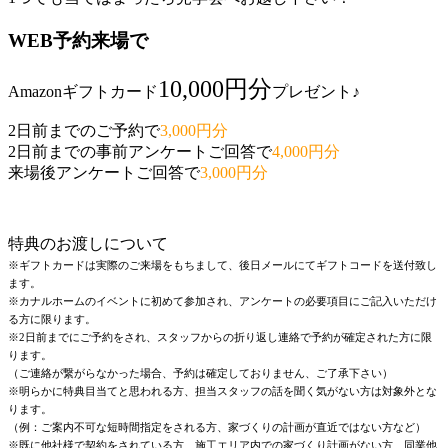
WEB予約来場で
10,000円分
Amazonギフトカード
プレゼント♪
2日前までのご予約で
3,000円分
2日前までの事前アンケートご回答で
4,000円分
来場後アンケートご回答で
3,000円分
特典のお渡しについて
※ギフトカードは実際のご来場をもちまして、後日メールにてギフトコードを送付致し
ます。
※カナルホームのイベントに初めて参加され、アンケートの必要項目にご記入いただけ
る方に限ります。
※2日前までにご予約をされ、スタッフからの折り返し連絡で予約が確定された方に限
ります。
（ご連絡が繋がらなかった場合、予約は確定しておりません、ご了承下さい）
※明らかに特典目当てと思われる方、担当スタッフの話を聞く気がない方は対象外とな
ります。
（例：ご案内不可な短時間指定をされる方、家づくりの計画が直近ではない方など）
※既に他社様で契約をされている方、施工エリア内での家づくり計画がない方、同業他