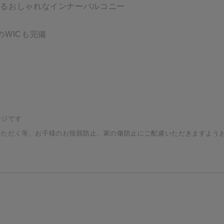
きるおしゃれなインナーバルコニー
のWICも完備
ージです
いただく等、お子様のお怪我防止、家の傷防止にご配慮いただきますよう