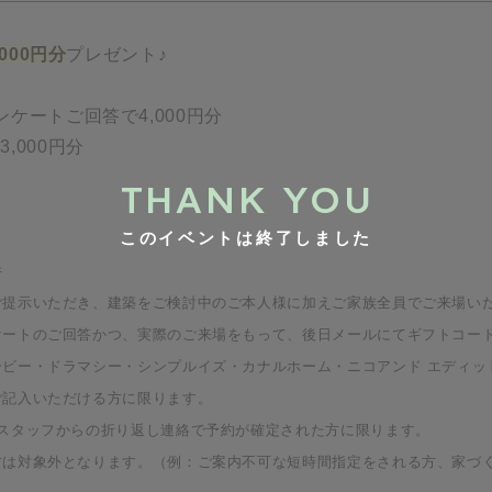
000円分
プレゼント♪
ケートご回答で4,000円分
,000円分
このイベントは終了しました
件
ご提示いただき、建築をご検討中のご本人様に加えご家族全員でご来場い
ケートのご回答かつ、実際のご来場をもって、後日メールにてギフトコー
ビー・ドラマシー・シンプルイズ・カナルホーム・ニコアンド エディッ
ご記入いただける方に限ります。
、スタッフからの折り返し連絡で予約が確定された方に限ります。
方は対象外となります。（例：ご案内不可な短時間指定をされる方、家づ