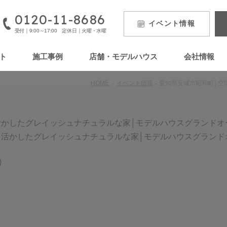
0120-11-8686
イベント
情報
受付｜9:00～17:00 定休日｜火曜・水曜
ト
施工事例
店舗・モデルハウス
会社情報
HOME
イベント情報
愛知県安城市昭和町│空
活かしたグレイッシュナチュラルな家│モデルハウスグランドオ
)