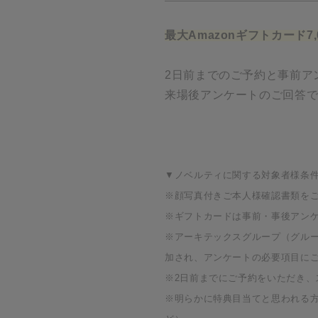
最大Amazonギフトカード7,
2日前までのご予約と事前アン
来場後アンケートのご回答で3
▼ノベルティに関する対象者様条
※顔写真付きご本人様確認書類を
※ギフトカードは事前・事後アン
※アーキテックスグループ（グルー
加され、アンケートの必要項目に
※2日前までにご予約をいただき
※明らかに特典目当てと思われる