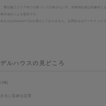
方、弊社施工エリア内での家づくり計画がない方、同業他社様は対象外と
ス株式会社による提供です。
わせはAmazonではお受けしておりません。お問合せはアーキテックス株式
モデルハウスの見どころ
.6帖
引き出し収納を設置