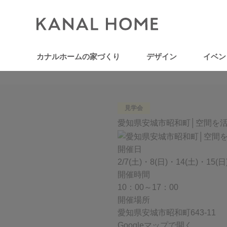
カナルホームの家づくり
デザイン
イベン
見学会
愛知県安城市昭和町│空間を
開催日
2/7(土)・8(日)・14(土)・15(日
開催時間
10：00～17：00
開催場所
愛知県安城市昭和町643-11
Googleマップで開く