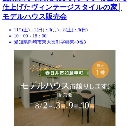
仕上げたヴィンテージスタイルの家│
モデルハウス販売会
11/1(土)・2(日)・3(月)・8(土)・9(日)
10：00～18：00
愛知県岡崎市東大友町字郷東40番3