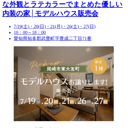
な外観とラテカラーでまとめた優しい
内装の家│モデルハウス販売会
7/19(土)・20(日)・21(月)・26(土)・27(日)
10：00～18：00
愛知県知多郡武豊町字豊成二丁目71番