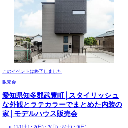
このイベントは終了しました
販売会
愛知県知多郡武豊町│スタイリッシュ
な外観とラテカラーでまとめた内装の
家│モデルハウス販売会
11/1(土)・2(日)・3(月)・8(土)・9(日)