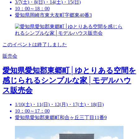
3/7(土)・8(日)・14(土)・15(日)
10：00～18：00
愛知県岡崎市東大友町字郷東40番3
このイベントは終了しました
販売会
愛知県愛知郡東郷町│ゆとりある空間を
感じられるシンプルな家│モデルハウ
ス販売会
1/10(土)・11(日)・12(月)・17(土)・18(日)
10：00～17：00
愛知県愛知郡東郷町和合ヶ丘三丁目11番9