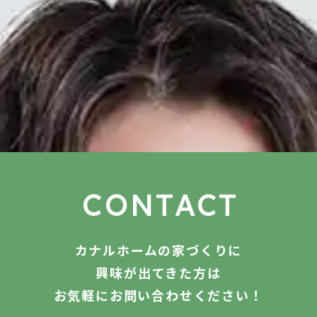
愛知県岡崎市
趣味
神社巡り、料理
好きな食べ物
ハンバーグ
お客様へ伝えたい思い
あなた“らしさ”が生きる住まい方をご提案します。
家づくりの不安もワクワクに変えられるよう、誠実にサポ
ートします！
CONTACT
カナルホームの家づくりに
興味が出てきた方は
お気軽にお問い合わせください！