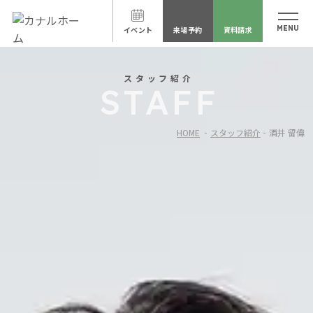
イベント
来場予約
資料請求
スタッフ紹介
STAFF
HOME
スタッフ紹介
酒井 留偉
PROFILE
住宅アドバイザー
酒井 留偉
さかい るい
誕生日
11月28日
出身地
静岡県静岡市
在住