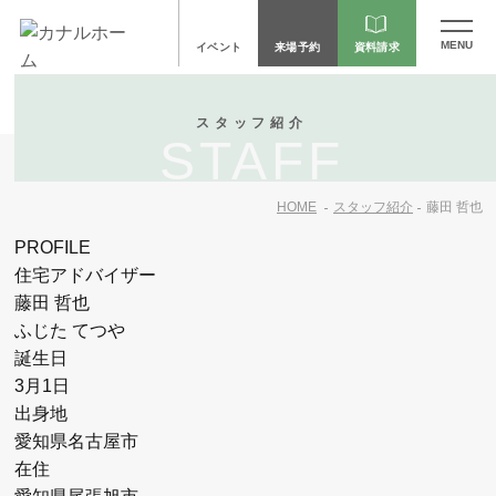
イベント
来場予約
資料請求
スタッフ紹介
STAFF
HOME
スタッフ紹介
藤田 哲也
PROFILE
住宅アドバイザー
藤田 哲也
ふじた てつや
誕生日
3月1日
出身地
愛知県名古屋市
在住