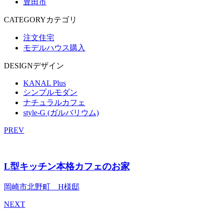
豊田市
CATEGORY
カテゴリ
注文住宅
モデルハウス購入
DESIGN
デザイン
KANAL Plus
シンプルモダン
ナチュラルカフェ
style-G (ガルバリウム)
PREV
L型キッチン本格カフェのお家
岡崎市北野町 H様邸
NEXT