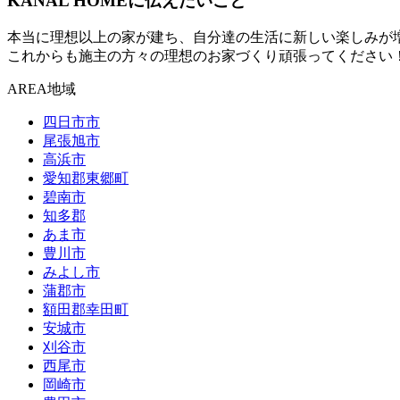
KANAL HOMEに伝えたいこと
本当に理想以上の家が建ち、自分達の生活に新しい楽しみが
これからも施主の方々の理想のお家づくり頑張ってください
AREA
地域
四日市市
尾張旭市
高浜市
愛知郡東郷町
碧南市
知多郡
あま市
豊川市
みよし市
蒲郡市
額田郡幸田町
安城市
刈谷市
西尾市
岡崎市