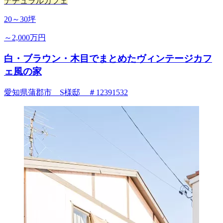
ナチュラルカフェ
20～30坪
～2,000万円
白・ブラウン・木目でまとめたヴィンテージカフ
ェ風の家
愛知県蒲郡市 S様邸 ＃12391532