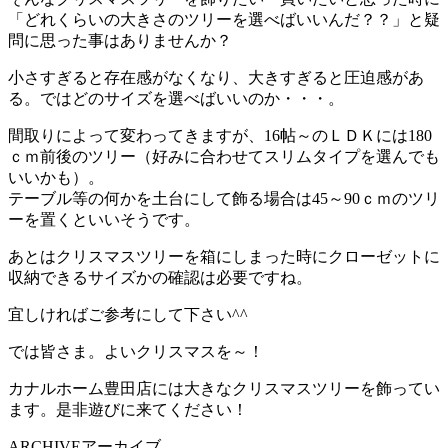
「どれくらいの大きさのツリーを選べばいいんだ？？」と疑
問に思った事はありませんか？
小さすぎると存在感がなくなり、大きすぎると圧迫感があ
る。ではどのサイズを選べばいいのか・・・。
間取りによって変わってきますが、16帖～のＬＤＫには180
ｃｍ前後のツリー（好みに合わせてスリムタイプを選んでも
いいかも）。
テーブル等の何かを土台にして飾る場合は45～90ｃｍのツリ
ーを置くといいそうです。
あとはクリスマスツリーを箱にしまった時にクローゼットに
収納できるサイズかの確認は必要ですね。
宜しければご参考にして下さい^^
では皆さま。よいクリスマスを～！
カナルホーム豊田店には大きなクリスマスツリーを飾ってい
ます。是非遊びに来てください！
ARCHIVE
アーカイブ