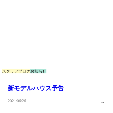
スタッフブログ
お知らせ
新モデルハウス予告
2021/06/26