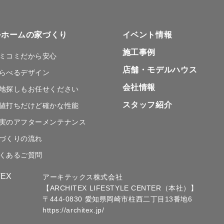
ルホームの家づくり
イベント情報
施工事例
ミコミだから安心
店舗・
モデルハウス
らべるデザイン
会社情報
地探しも
お任せください
スタッフ紹介
値打ちだけど
確かな性能
実のアフターメンテナンス
づくりの流れ
くあるご質問
アーキテックス株式会社
【ARCHITEX LIFESTYLE CENTER（本社）】
〒444-0830 愛知県岡崎市柱西二丁目13番地6
https://architex.jp/