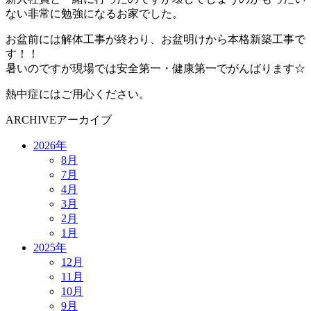
ない非常に勉強になるお家でした。
お盆前には解体工事が終わり、お盆明けから本格新築工事で
す！！
暑いのですが現場では安全第一・健康第一でがんばります☆
熱中症にはご用心ください。
ARCHIVE
アーカイブ
2026年
8月
7月
4月
3月
2月
1月
2025年
12月
11月
10月
9月