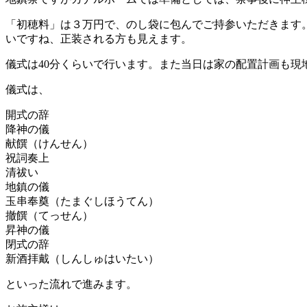
「初穂料」は３万円で、のし袋に包んでご持参いただきます
いですね、正装される方も見えます。
儀式は40分くらいで行います。また当日は家の配置計画も現
儀式は、
開式の辞
降神の儀
献饌（けんせん）
祝詞奏上
清祓い
地鎮の儀
玉串奉奠（たまぐしほうてん）
撤饌（てっせん）
昇神の儀
閉式の辞
新酒拝戴（しんしゅはいたい）
といった流れで進みます。