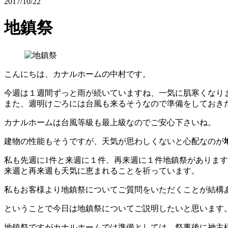
2017/10/22
地鎮祭
こんにちは、カナルホームの中村です。
今週は１週間ずっと雨が続いていますね、一気に肌寒くなり
また、週明けごろには台風も来るそうなので準備をしておき
カナルホームは台風等級も最上級なのでご安心下さいね。
建物の性能もそうですが、天気が思わしくないと心配なのが
私も先週に1件と来週に１件、再来週に１件地鎮祭がありま
来週と再来週も天気に恵まれることを祈っています。
私もお客様より地鎮祭についてご質問をいただくことが結構
ということで今日は地鎮祭についてご説明したいと思います
地鎮祭ですがカナルホームでは準備としては、祭事後に神主