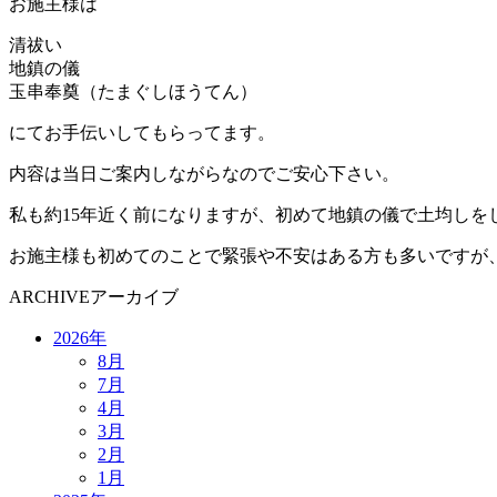
お施主様は
清祓い
地鎮の儀
玉串奉奠（たまぐしほうてん）
にてお手伝いしてもらってます。
内容は当日ご案内しながらなのでご安心下さい。
私も約15年近く前になりますが、初めて地鎮の儀で土均しを
お施主様も初めてのことで緊張や不安はある方も多いですが
ARCHIVE
アーカイブ
2026年
8月
7月
4月
3月
2月
1月